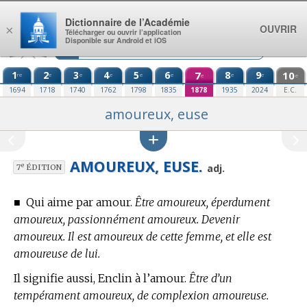
Aller au contenu
Dictionnaire de l’Académie
OUVRIR
×
Télécharger ou ouvrir l’application
Disponible sur Android et iOS
1
2
3
4
5
6
7
8
9
10
re
e
e
e
e
e
e
e
e
e
1694
1718
1740
1762
1798
1835
1878
1935
2024
E.C.
amoureux, euse
AMOUREUX, EUSE.
e
adj.
7
ÉDITION
■
Qui aime par amour.
Être amoureux, éperdument
amoureux, passionnément amoureux. Devenir
amoureux. Il est amoureux de cette femme, et elle est
amoureuse de lui.
Il signifie aussi, Enclin à l’amour.
Être d’un
tempérament amoureux, de complexion amoureuse.