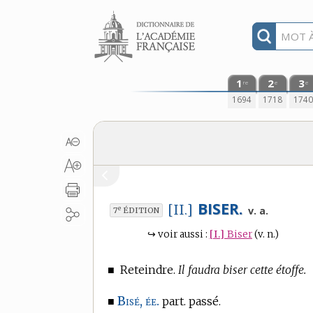
Aller au contenu
1
2
3
re
e
e
1694
1718
174
BISER.
[II.]
e
v. a.
7
ÉDITION
↪
voir aussi :
[I.]
Biser
(v. n.)
■
Reteindre.
Il faudra biser cette étoffe.
Bisé, ée.
■
part. passé.