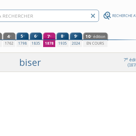
RECHERCHE 
4
5
6
7
8
9
10
e
e
e
e
édition
e
e
e
0
1762
1798
1835
1878
1935
2024
EN COURS
biser
e
7
édi
(187