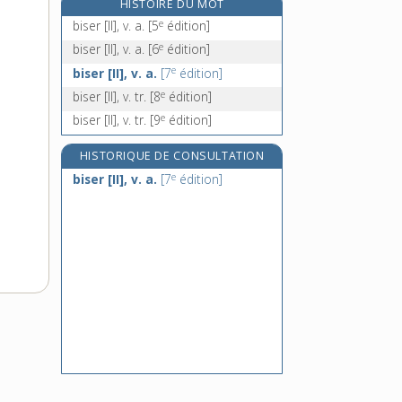
HISTOIRE DU MOT
e
bislingua
[4
édition]
e
biser [II], v. a.
[5
édition]
bismuth, n. m.
e
biser [II], v. a.
[6
édition]
bismuthé, -ée, adj.
e
biser [II], v. a.
[7
édition]
bison, n. m.
e
biser [II], v. tr.
[8
édition]
e
biser [II], v. tr.
[9
édition]
HISTORIQUE DE CONSULTATION
e
biser [II], v. a.
[7
édition]