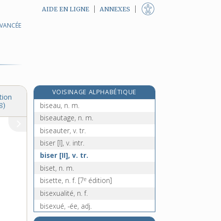
AIDE EN LIGNE
ANNEXES
AVANCÉE
biscotte, n. f.
biscuit, n. m.
biscuiter, v. tr.
biscuiterie, n. f.
bise [I], n. f.
VOISINAGE ALPHABÉTIQUE
bise [II], n. f.
tion
biseau, n. m.
8)
biseautage, n. m.
biseauter, v. tr.
biser [I], v. intr.
biser [II], v. tr.
biset, n. m.
e
bisette, n. f.
[7
édition]
bisexualité, n. f.
bisexué, -ée, adj.
bisexuel, -elle, adj.