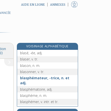
AIDE EN LIGNE
ANNEXES
AVANCÉE
blanc-seing, n. m.
blandices, n. f. pl.
e
blanque, n. f.
[7
édition]
re
blanquet, n. m.
[1
édition]
blanquette, n. f.
VOISINAGE ALPHABÉTIQUE
blanquisme, n. m.
tion
blasé, -ée, adj.
8)
blaser, v. tr.
blason, n. m.
blasonner, v. tr.
blasphémateur, -trice, n. et
adj.
blasphématoire, adj.
blasphème, n. m.
blasphémer, v. intr. et tr.
blasto-, préf.