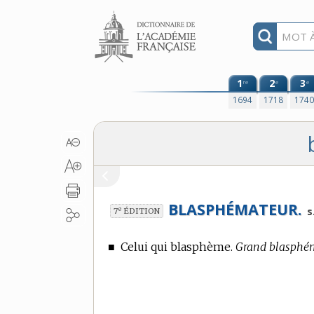
Aller au contenu
1
2
3
re
e
e
1694
1718
174
BLASPHÉMATEUR.
e
s
7
ÉDITION
■
Celui qui blasphème.
Grand blasphéma