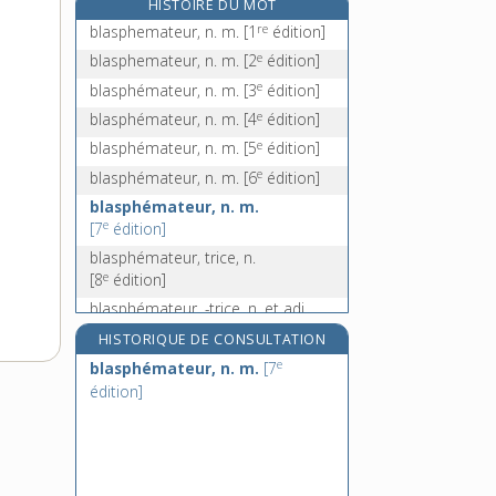
HISTOIRE DU MOT
blastoderme, n. m.
re
blasphemateur, n. m.
[1
édition]
blastogenèse, n. f.
e
blasphemateur, n. m.
[2
édition]
blastomère, n. m.
e
blasphémateur, n. m.
[3
édition]
blastomycètes, n. m. pl.
e
blasphémateur, n. m.
[4
édition]
blastomycose, n. f.
e
blasphémateur, n. m.
[5
édition]
e
blasphémateur, n. m.
[6
édition]
blasphémateur, n. m.
e
[7
édition]
blasphémateur, trice, n.
e
[8
édition]
blasphémateur, -trice, n. et adj.
e
[9
édition]
HISTORIQUE DE CONSULTATION
e
blasphémateur, n. m.
[7
édition]