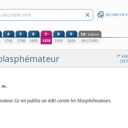
RECHERCHE 
4
5
6
7
8
9
10
e
e
e
e
e
édition
e
e
0
1762
1798
1835
1878
1935
2024
EN COURS
blasphémateur
e
7
édi
(187
. m.
teur. Ce roi publia un édit contre les blasphémateurs.