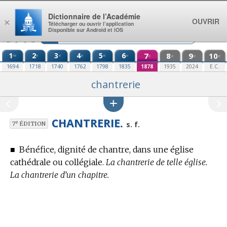
Aller au contenu
Dictionnaire de l’Académie
OUVRIR
×
Télécharger ou ouvrir l’application
Disponible sur Android et iOS
1
2
3
4
5
6
7
8
9
10
re
e
e
e
e
e
e
e
e
e
1694
1718
1740
1762
1798
1835
1878
1935
2024
E.C.
chantrerie
CHANTRERIE.
e
s. f.
7
ÉDITION
■
Bénéfice, dignité de chantre, dans une église
cathédrale ou collégiale.
La chantrerie de telle église.
La chantrerie d’un chapitre.