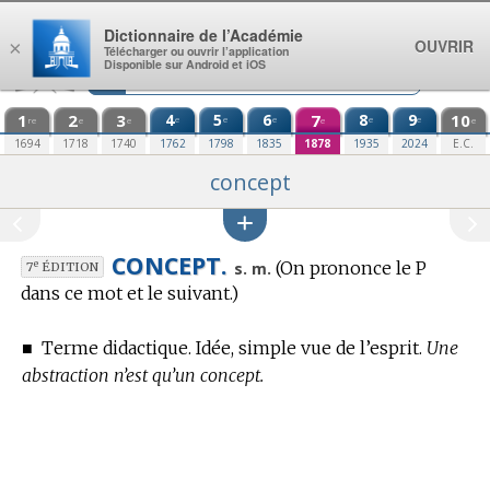
Aller au contenu
Dictionnaire de l’Académie
OUVRIR
×
Télécharger ou ouvrir l’application
Disponible sur Android et iOS
1
2
3
4
5
6
7
8
9
10
e
e
e
e
e
re
e
e
e
e
1694
1718
1740
1762
1798
1835
1878
1935
2024
E.C.
concept
CONCEPT.
(On prononce le P
e
s. m.
7
ÉDITION
dans ce mot et le suivant.)
■
Terme didactique.
Idée, simple vue de l’esprit.
Une
abstraction n’est qu’un concept.