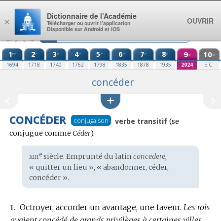
Aller au contenu
Dictionnaire de l’Académie
OUVRIR
×
Télécharger ou ouvrir l’application
Disponible sur Android et iOS
1
2
3
4
5
6
7
8
9
10
re
e
e
e
e
e
e
e
e
e
1694
1718
1740
1762
1798
1835
1878
1935
2024
E.C.
concéder
CONCÉDER
Conjugaison
conjugaison
verbe transitif
(se
:
conjugue comme
Céder
).
xiii
e
Étymologie
siècle. Emprunté du
latin
concedere,
:
« quitter un lieu », « abandonner, céder,
concéder ».
Octroyer, accorder un avantage, une faveur.
Les rois
1.
avaient concédé de grands privilèges à certaines villes.