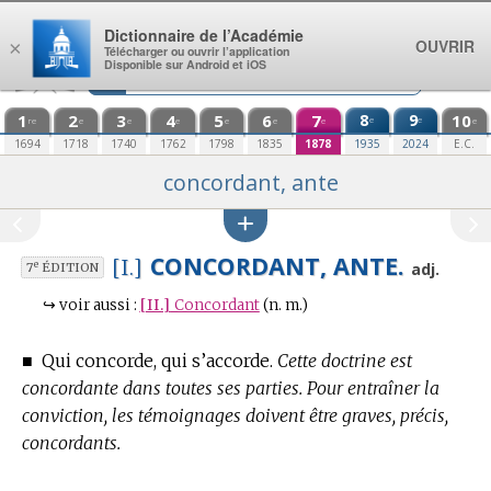
Aller au contenu
Dictionnaire de l’Académie
OUVRIR
×
Télécharger ou ouvrir l’application
Disponible sur Android et iOS
1
2
3
4
5
6
7
8
9
10
e
e
re
e
e
e
e
e
e
e
1694
1718
1740
1762
1798
1835
1878
1935
2024
E.C.
concordant, ante
CONCORDANT, ANTE.
[I.]
e
adj.
7
ÉDITION
↪
voir aussi :
[II.]
Concordant
(n. m.)
■
Qui concorde, qui s’accorde.
Cette doctrine est
concordante dans toutes ses parties. Pour entraîner la
conviction, les témoignages doivent être graves, précis,
concordants.