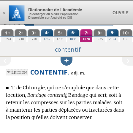
Aller au contenu
Dictionnaire de l’Académie
OUVRIR
×
Télécharger ou ouvrir l’application
Disponible sur Android et iOS
1
2
3
4
5
6
7
8
9
10
e
e
e
re
e
e
e
e
e
e
1694
1718
1740
1762
1798
1835
1878
1935
2024
E.C.
contentif
CONTENTIF.
e
adj. m.
7
ÉDITION
■
T. de Chirurgie,
qui ne s’emploie que dans cette
locution,
Bandage contentif,
Bandage qui sert, soit à
retenir les compresses sur les parties malades, soit
à maintenir les parties déplacées ou fracturées dans
la position qu’elles doivent conserver.