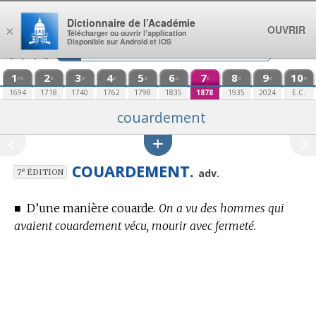
Aller au contenu
Dictionnaire de l’Académie
OUVRIR
×
Télécharger ou ouvrir l’application
Disponible sur Android et iOS
1
2
3
4
5
6
7
8
9
10
re
e
e
e
e
e
e
e
e
e
1694
1718
1740
1762
1798
1835
1878
1935
2024
E.C.
couardement
COUARDEMENT.
e
adv.
7
ÉDITION
■
D’une manière couarde.
On a vu des hommes qui
avaient couardement vécu, mourir avec fermeté.