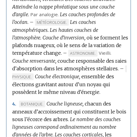
Atteindre la nappe phréatique sous une couche
d’argile.
Par analogie.
Les couches profondes de
l’océan.
–
Les couches
MARQUE
MÉTÉOROLOGIE.
atmosphériques.
DE
Les hautes couches de
l’atmosphère.
DOMAINE
Couche d’inversion,
où se forment les
plafonds nuageux, où le sens de la variation de
:
température change.
–
Vieilli.
MARQUE
ASTRONOMIE.
Couche renversante,
couche responsable des raies
DE
d’absorption dans les atmosphères stellaires.
DOMAINE
–
MAR
:
Couche électronique,
ensemble des
DE
PHYSIQUE.
DOMA
électrons gravitant autour d’un noyau qui
:
possèdent le même niveau d’énergie.
Couche ligneuse,
chacun des
MARQUE
BOTANIQUE.
4.
anneaux d’accroissement qui constituent le bois
DE
sous l’écorce des arbres.
DOMAINE
Le nombre des couches
ligneuses correspond ordinairement au nombre
:
d’années de l’arbre.
Les couches corticales,
les