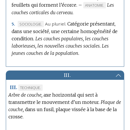
feuillets qui forment l’écorce.
–
Les
MARQUE
ANATOMIE.
couches corticales du cerveau.
DE
DOMAINE
Au pluriel.
Catégorie présentant,
MARQUE
SOCIOLOGIE.
5.
:
dans une société, une certaine homogénéité de
DE
condition.
DOMAINE
Les couches populaires, les couches
laborieuses, les nouvelles couches sociales.
:
Les
jeunes couches de la population.
III.
III.
MARQUE
TECHNIQUE.
Arbre de couche,
DE
axe horizontal qui sert à
transmettre le mouvement d’un moteur.
DOMAINE
Plaque de
couche,
:
dans un fusil, plaque vissée à la base de la
crosse.