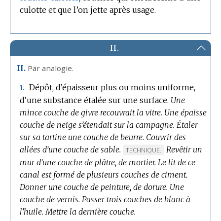
culotte et que l’on jette après usage.
II.
Par analogie.
II.
Dépôt, d’épaisseur plus ou moins uniforme,
1.
d’une substance étalée sur une surface.
Une
mince couche de givre recouvrait la vitre.
Une épaisse
couche de neige s’étendait sur la campagne.
Étaler
sur sa tartine une couche de beurre.
Couvrir des
allées d’une couche de sable.
Revêtir un
MARQUE
TECHNIQUE.
mur d’une couche de plâtre, de mortier.
DE
Le lit de ce
canal est formé de plusieurs couches de ciment.
DOMAINE
Donner une couche de peinture, de dorure.
:
Une
couche de vernis.
Passer trois couches de blanc à
l’huile.
Mettre la dernière couche.