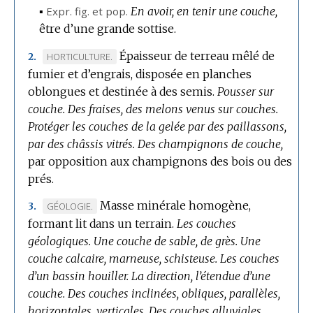
▪
Expr.
fig.
et
pop.
En avoir, en tenir une couche,
être d’une grande sottise.
Épaisseur de terreau mêlé de
MARQUE
HORTICULTURE.
2.
fumier et d’engrais, disposée en planches
DE
oblongues et destinée à des semis.
DOMAINE
Pousser sur
couche.
:
Des fraises, des melons venus sur couches.
Protéger les couches de la gelée par des paillassons,
par des châssis vitrés.
Des champignons de couche,
par opposition aux champignons des bois ou des
prés.
Masse minérale homogène,
MARQUE
GÉOLOGIE.
3.
formant lit dans un terrain.
DE
Les couches
géologiques.
DOMAINE
Une couche de sable, de grès.
Une
couche calcaire, marneuse, schisteuse.
:
Les couches
d’un bassin houiller.
La direction, l’étendue d’une
couche.
Des couches inclinées, obliques, parallèles,
horizontales, verticales.
Des couches alluviales.