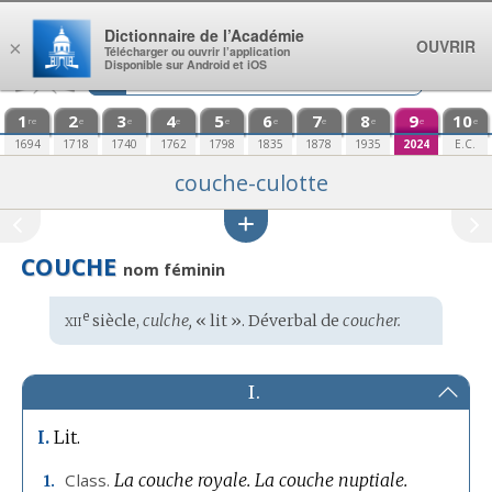
Aller au contenu
Dictionnaire de l’Académie
OUVRIR
×
Télécharger ou ouvrir l’application
Disponible sur Android et iOS
1
2
3
4
5
6
7
8
9
10
re
e
e
e
e
e
e
e
e
e
1694
1718
1740
1762
1798
1835
1878
1935
2024
E.C.
couche-culotte
COUCHE
nom féminin
xii
e
Étymologie
siècle,
culche,
« lit ». Déverbal de
coucher.
:
I.
Lit.
I.
Class.
La couche royale.
La couche nuptiale.
1.