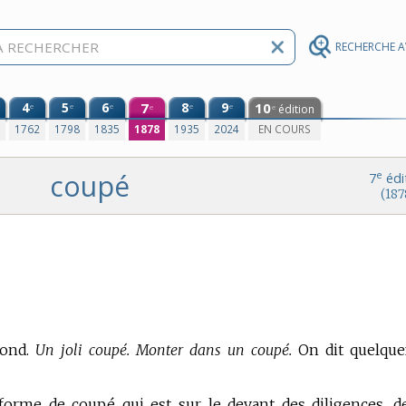
RECHERCHE 
4
5
6
7
8
9
10
e
e
e
e
e
édition
e
e
0
1762
1798
1835
1878
1935
2024
EN COURS
coupé
e
7
édi
(187
fond.
Un joli coupé. Monter dans un coupé.
On dit quelque
 forme de coupé qui est sur le devant des diligences, d