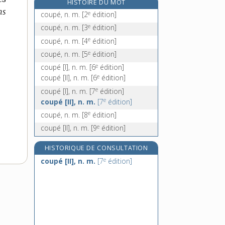
HISTOIRE DU MOT
coupe-choux, n. m. inv.
ns
e
coupé, n. m.
[2
édition]
coupe-cigare, n. m.
e
coupé, n. m.
[3
édition]
coupe-circuit, n. m.
e
coupé, n. m.
[4
édition]
coupe-coupe, n. m. inv.
e
coupé, n. m.
[5
édition]
e
coupe-cul, n. m.
[6
édition]
e
coupé [I], n. m.
[6
édition]
e
coupé [II], n. m.
[6
édition]
e
coupé [I], n. m.
[7
édition]
e
coupé [II], n. m.
[7
édition]
e
coupé, n. m.
[8
édition]
e
coupé [II], n. m.
[9
édition]
HISTORIQUE DE CONSULTATION
e
coupé [II], n. m.
[7
édition]