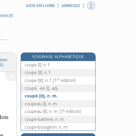
AIDE EN LIGNE
ANNEXES
AVANCÉE
coup, n. m.
coupable, adj. et n.
coupablement, adv.
coupage, n. m.
coupant, -ante, adj.
VOISINAGE ALPHABÉTIQUE
coup-de-poing, n. m.
tion
coupe [I], n. f.
8)
coupe [II], n. f.
re
coupe [III], n. f.
[1
édition]
coupé, -ée [I], adj.
coupé [II], n. m.
coupeau [I], n. m.
e
coupeau [II], n. m.
[7
édition]
fois
coupe-batterie, n. m.
coupe-bourgeon, n. m.
e
[5
édition]
es