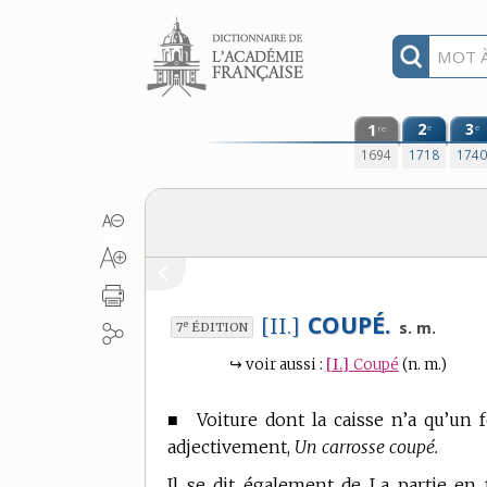
Aller au contenu
1
2
3
e
e
re
1694
1718
174
COUPÉ.
[II.]
e
s. m.
7
ÉDITION
↪
voir aussi :
[I.]
Coupé
(n. m.)
■
Voiture dont la caisse n’a qu’un 
adjectivement,
Un carrosse coupé.
Il se dit également de La partie en