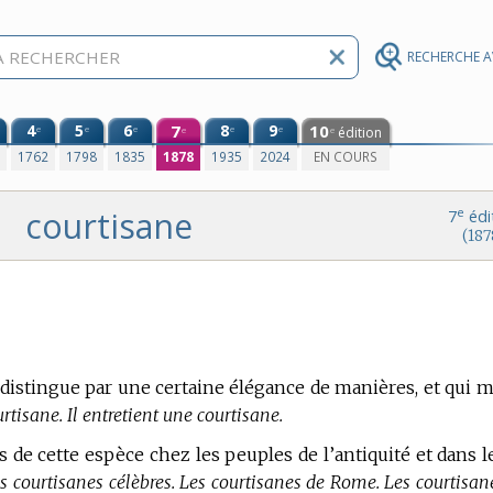
RECHERCHE 
4
5
6
7
8
9
10
e
e
e
e
e
édition
e
e
0
1762
1798
1835
1878
1935
2024
EN COURS
courtisane
e
7
édi
(187
stingue par une certaine élégance de manières, et qui m
urtisane. Il entretient une courtisane.
s de cette espèce chez les peuples de l’antiquité et dans l
s courtisanes célèbres. Les courtisanes de Rome. Les courtisan