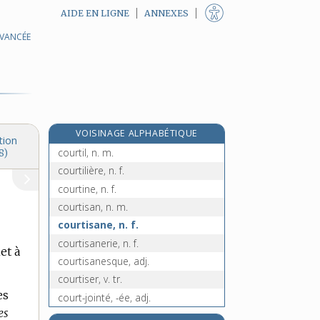
AIDE EN LIGNE
ANNEXES
AVANCÉE
courtelinesque, adj.
courtement, adv.
e
courte-paille, n. f.
[5
édition]
e
courte-paume
[5
édition]
courtepointe, n. f.
VOISINAGE ALPHABÉTIQUE
courtier, -ière, n.
tion
courtil, n. m.
8)
courtilière, n. f.
courtine, n. f.
courtisan, n. m.
courtisane, n. f.
courtisanerie, n. f.
et à
courtisanesque, adj.
courtiser, v. tr.
es
court-jointé, -ée, adj.
es
courtois, -oise, adj.