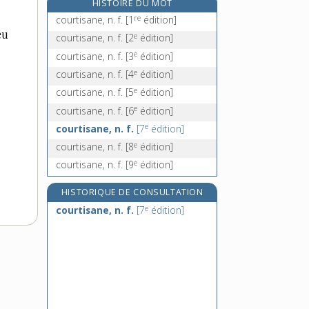
HISTOIRE DU MOT
courtoisement, adv.
re
courtisane, n. f.
[1
édition]
courtoisie, n. f.
eu
e
courtisane, n. f.
[2
édition]
couru, -ue, adj.
e
courtisane, n. f.
[3
édition]
couscous, n. m.
e
courtisane, n. f.
[4
édition]
e
courtisane, n. f.
[5
édition]
e
courtisane, n. f.
[6
édition]
e
courtisane, n. f.
[7
édition]
e
courtisane, n. f.
[8
édition]
e
courtisane, n. f.
[9
édition]
HISTORIQUE DE CONSULTATION
e
courtisane, n. f.
[7
édition]