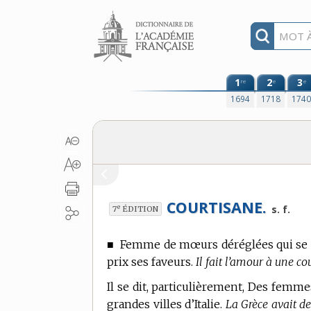
Aller au contenu
1
2
3
re
e
e
1694
1718
174
COURTISANE.
e
s. f.
7
ÉDITION
■
Femme de mœurs déréglées qui se di
prix ses faveurs.
Il fait l’amour à une co
Il se dit, particulièrement, Des femme
grandes villes d’Italie.
La Grèce avait de