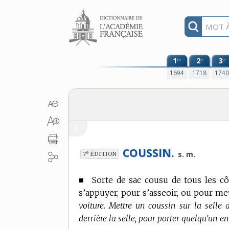
Aller au contenu
1
2
3
re
e
e
1694
1718
174
COUSSIN.
e
s. m.
7
ÉDITION
■
Sorte de sac cousu de tous les cô
s’appuyer, pour s’asseoir, ou pour met
voiture. Mettre un coussin sur la selle
derrière la selle, pour porter quelqu’un e