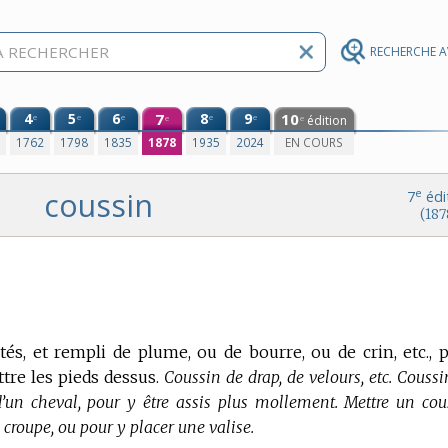
RECHERCHE 
4
5
6
7
8
9
10
e
e
e
e
e
édition
e
e
0
1762
1798
1835
1878
1935
2024
EN COURS
coussin
e
7
édi
(187
tés, et rempli de plume, ou de bourre, ou de crin, etc., 
tre les pieds dessus.
Coussin de drap, de velours, etc. Coussi
 d’un cheval, pour y être assis plus mollement. Mettre un cou
n croupe, ou pour y placer une valise.