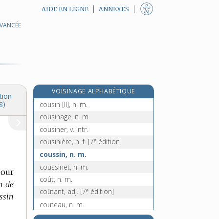
AIDE EN LIGNE
ANNEXES
AVANCÉE
courtoisie, n. f.
couru, -ue, adj.
couscous, n. m.
cousette, n. f.
couseur, -euse, n.
VOISINAGE ALPHABÉTIQUE
cousin, -ine [I], n.
tion
cousin [II], n. m.
8)
cousinage, n. m.
cousiner, v. intr.
e
cousinière, n. f.
[7
édition]
coussin, n. m.
coussinet, n. m.
pour
coût, n. m.
n de
e
coûtant, adj.
[7
édition]
ssin
couteau, n. m.
couteau-poignard, n. m.