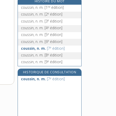
HISTOIRE DU MOT
couteau-scie, n. m.
re
coussin, n. m.
[1
édition]
coutelas, n. m.
e
coussin, n. m.
[2
édition]
coutelier, -ière, n.
e
coussin, n. m.
[3
édition]
e
coutelière, n. f.
[7
édition]
e
coussin, n. m.
[4
édition]
e
coussin, n. m.
[5
édition]
e
coussin, n. m.
[6
édition]
e
coussin, n. m.
[7
édition]
e
coussin, n. m.
[8
édition]
e
coussin, n. m.
[9
édition]
HISTORIQUE DE CONSULTATION
e
coussin, n. m.
[7
édition]