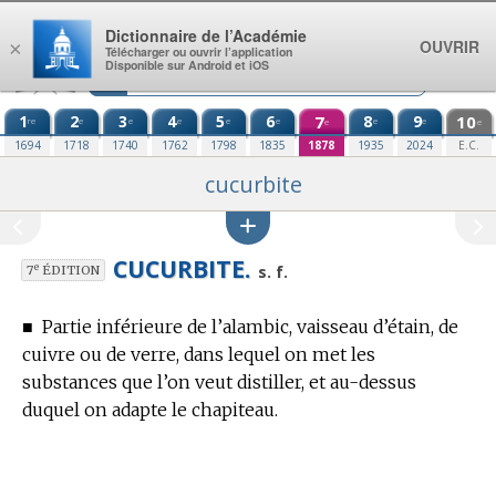
Aller au contenu
Dictionnaire de l’Académie
OUVRIR
×
Télécharger ou ouvrir l’application
Disponible sur Android et iOS
1
2
3
4
5
6
7
8
9
10
re
e
e
e
e
e
e
e
e
e
1694
1718
1740
1762
1798
1835
1878
1935
2024
E.C.
cucurbite
CUCURBITE.
e
s. f.
7
ÉDITION
■
Partie inférieure de l’alambic, vaisseau d’étain, de
cuivre ou de verre, dans lequel on met les
substances que l’on veut distiller, et au-dessus
duquel on adapte le chapiteau.