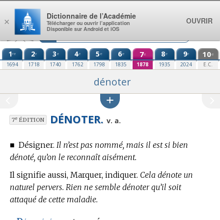
Aller au contenu
Dictionnaire de l’Académie
OUVRIR
×
Télécharger ou ouvrir l’application
Disponible sur Android et iOS
1
2
3
4
5
6
7
8
9
10
re
e
e
e
e
e
e
e
e
e
1694
1718
1740
1762
1798
1835
1878
1935
2024
E.C.
dénoter
DÉNOTER.
e
v. a.
7
ÉDITION
■
Désigner.
Il n’est pas nommé, mais il est si bien
dénoté, qu’on le reconnaît aisément.
Il signifie aussi, Marquer, indiquer.
Cela dénote un
naturel pervers. Rien ne semble dénoter qu’il soit
attaqué de cette maladie.