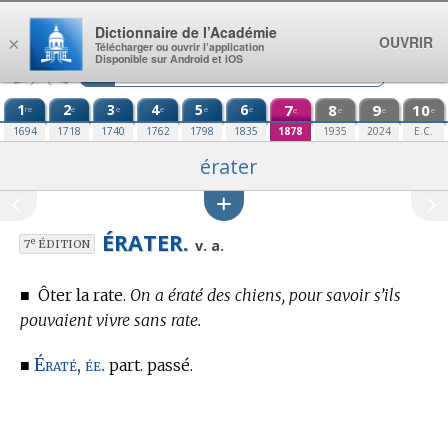
Aller au contenu
Dictionnaire de l’Académie
OUVRIR
×
Télécharger ou ouvrir l’application
Disponible sur Android et iOS
1
2
3
4
5
6
7
8
9
10
re
e
e
e
e
e
e
e
e
e
1694
1718
1740
1762
1798
1835
1878
1935
2024
E.C.
érater
ÉRATER.
e
v. a.
7
ÉDITION
■
Ôter la rate.
On a ératé des chiens, pour savoir s’ils
pouvaient vivre sans rate.
Ératé, ée.
■
part. passé.