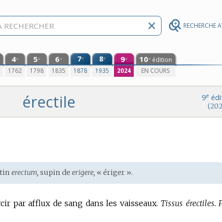
RECHERCHE 
4
5
6
7
8
9
10
e
e
édition
e
e
e
e
e
0
1762
1798
1835
1878
1935
2024
EN COURS
érectile
e
9
édi
(202
tin
erectum,
supin de
erigere,
« ériger ».
cir par afflux de sang dans les vaisseaux.
Tissus érectiles.