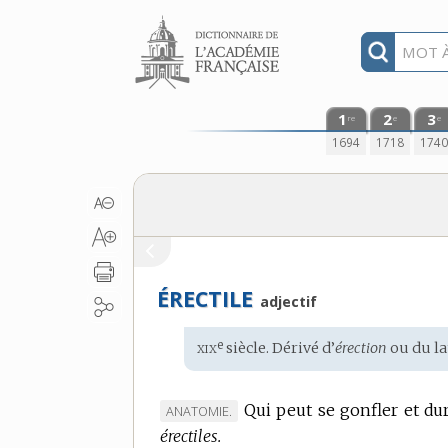
Aller au contenu
1
2
3
re
e
e
1694
1718
174
ÉRECTILE
adjectif
xix
e
Étymologie
siècle. Dérivé d’
érection
ou du
la
:
Qui peut se gonfler et dur
MARQUE
ANATOMIE.
érectiles.
DE