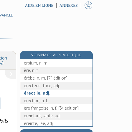
AIDE EN LIGNE
ANNEXES
AVANCÉE
éraillé, -ée, adj.
e
éraillement, n. m.
[8
édition]
érailler, v. tr.
éraillure, n. f.
e
érater, v. tr.
[7
édition]
VOISINAGE ALPHABÉTIQUE
erbine, n. f.
tion
erbium, n. m.
4)
ère, n. f.
e
érèbe, n. m.
[7
édition]
érecteur, -trice, adj.
érectile, adj.
érection, n. f.
e
ère françoise, n. f.
[5
édition]
éreintant, -ante, adj.
Poils
éreinté, -ée, adj.
éreintement, n. m.