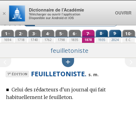
Aller au contenu
Dictionnaire de l’Académie
OUVRIR
×
Télécharger ou ouvrir l’application
Disponible sur Android et iOS
1
2
3
4
5
6
7
8
9
10
e
e
re
e
e
e
e
e
e
e
1694
1718
1740
1762
1798
1835
1878
1935
2024
E.C.
feuilletoniste
FEUILLETONISTE.
e
s. m.
7
ÉDITION
■
Celui des rédacteurs d’un journal qui fait
habituellement le feuilleton.