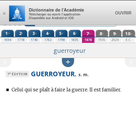
Aller au contenu
Dictionnaire de l’Académie
OUVRIR
×
Télécharger ou ouvrir l’application
Disponible sur Android et iOS
1
2
3
4
5
6
7
8
9
10
re
e
e
e
e
e
e
e
e
e
1694
1718
1740
1762
1798
1835
1878
1935
2024
E.C.
guerroyeur
GUERROYEUR.
e
s. m.
7
ÉDITION
■
Celui qui se plaît à faire la guerre. Il est familier.