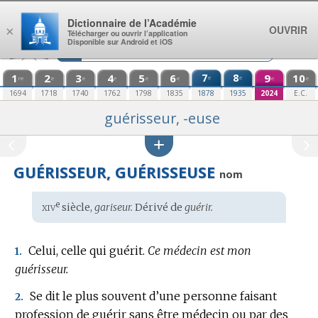
Aller au contenu
Dictionnaire de l’Académie
OUVRIR
×
Télécharger ou ouvrir l’application
Disponible sur Android et iOS
1
2
3
4
5
6
7
8
9
10
e
e
re
e
e
e
e
e
e
e
1694
1718
1740
1762
1798
1835
1878
1935
2024
E.C.
guérisseur, -euse
GUÉRISSEUR, GUÉRISSEUSE
nom
xiv
e
Étymologie
siècle,
gariseur.
Dérivé de
guérir.
:
Celui, celle qui guérit.
Ce médecin est mon
1.
guérisseur.
Se dit le plus souvent d’une personne faisant
2.
profession de guérir sans être médecin ou par des