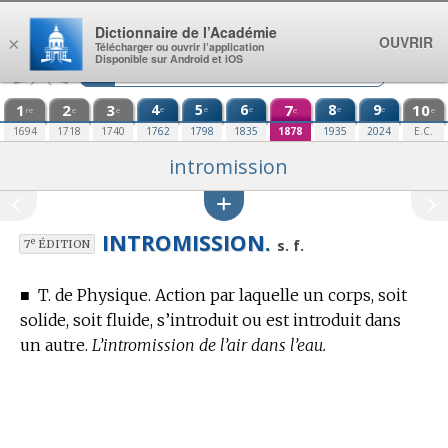
Aller au contenu
Dictionnaire de l’Académie
OUVRIR
×
Télécharger ou ouvrir l’application
Disponible sur Android et iOS
1
2
3
4
5
6
7
8
9
10
e
e
e
e
e
re
e
e
e
e
1694
1718
1740
1762
1798
1835
1878
1935
2024
E.C.
intromission
INTROMISSION.
e
s. f.
7
ÉDITION
■
T. de Physique.
Action par laquelle un corps, soit
solide, soit fluide, s’introduit ou est introduit dans
un autre.
L’intromission de l’air dans l’eau.