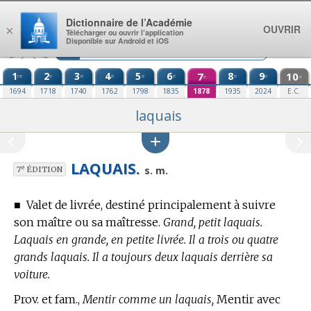
Aller au contenu
Dictionnaire de l’Académie
OUVRIR
×
Télécharger ou ouvrir l’application
Disponible sur Android et iOS
1
2
3
4
5
6
7
8
9
10
re
e
e
e
e
e
e
e
e
e
1694
1718
1740
1762
1798
1835
1878
1935
2024
E.C.
laquais
LAQUAIS.
e
s. m.
7
ÉDITION
■
Valet de livrée, destiné principalement à suivre
son maître ou sa maîtresse.
Grand, petit laquais.
Laquais en grande, en petite livrée. Il a trois ou quatre
grands laquais. Il a toujours deux laquais derrière sa
voiture.
Prov. et fam.,
Mentir comme un laquais,
Mentir avec