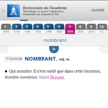
Aller au contenu
Dictionnaire de l’Académie
OUVRIR
×
Télécharger ou ouvrir l’application
Disponible sur Android et iOS
1
2
3
4
5
6
7
8
9
10
e
e
e
e
e
re
e
e
e
e
1694
1718
1740
1762
1798
1835
1878
1935
2024
E.C.
nombrant
NOMBRANT.
e
adj. m.
7
ÉDITION
■
Qui nombre.
Il n’est usité que dans cette locution,
Nombre nombrant.
Nombre
.
Voyez