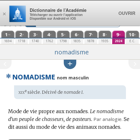
Aller au contenu
Dictionnaire de l’Académie
OUVRIR
×
Télécharger ou ouvrir l’application
Disponible sur Android et iOS
1
2
3
4
5
6
7
8
9
10
re
e
e
e
e
e
e
e
e
e
1694
1718
1740
1762
1798
1835
1878
1935
2024
E.C.
nomadisme
✻
NOMADISME
nom masculin
xix
e
Étymologie
siècle. Dérivé de
nomade I.
:
Mode de vie propre aux nomades.
Le nomadisme
d’un peuple de chasseurs, de pasteurs.
Par analogie.
Se
dit aussi du mode de vie des animaux nomades.