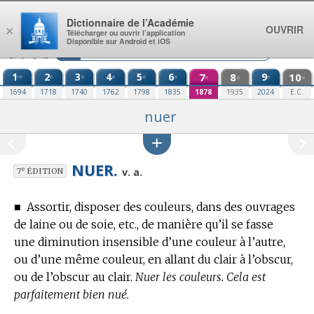
Aller au contenu
Dictionnaire de l’Académie
OUVRIR
×
Télécharger ou ouvrir l’application
Disponible sur Android et iOS
1
2
3
4
5
6
7
8
9
10
re
e
e
e
e
e
e
e
e
e
1694
1718
1740
1762
1798
1835
1878
1935
2024
E.C.
nuer
NUER.
e
v. a.
7
ÉDITION
■
Assortir, disposer des couleurs, dans des ouvrages
de laine ou de soie, etc., de manière qu’il se fasse
une diminution insensible d’une couleur à l’autre,
ou d’une même couleur, en allant du clair à l’obscur,
ou de l’obscur au clair.
Nuer les couleurs. Cela est
parfaitement bien nué.