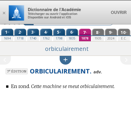
Aller au contenu
Dictionnaire de l’Académie
OUVRIR
×
Télécharger ou ouvrir l’application
Disponible sur Android et iOS
1
2
3
4
5
6
7
8
9
10
re
e
e
e
e
e
e
e
e
e
1694
1718
1740
1762
1798
1835
1878
1935
2024
E.C.
orbiculairement
ORBICULAIREMENT.
e
adv.
7
ÉDITION
■
En rond.
Cette machine se meut orbiculairement.