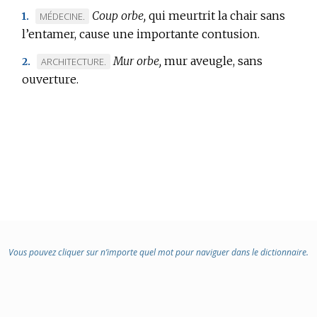
Coup orbe,
qui meurtrit la chair sans
MARQUE
MÉDECINE.
1.
l’entamer, cause une importante contusion.
DE
DOMAINE
Mur orbe,
mur aveugle, sans
MARQUE
ARCHITECTURE.
2.
:
ouverture.
DE
DOMAINE
:
Vous pouvez cliquer sur n’importe quel mot pour naviguer dans le dictionnaire.