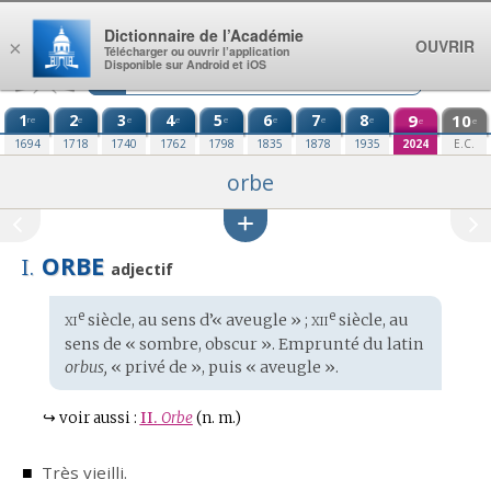
Aller au contenu
Dictionnaire de l’Académie
OUVRIR
×
Télécharger ou ouvrir l’application
Disponible sur Android et iOS
1
2
3
4
5
6
7
8
9
10
re
e
e
e
e
e
e
e
e
e
1694
1718
1740
1762
1798
1835
1878
1935
2024
E.C.
orbe
ORBE
I.
adjectif
xi
xii
e
e
Étymologie
siècle, au sens d’« aveugle » ;
siècle, au
:
sens de « sombre, obscur ». Emprunté du
latin
orbus,
« privé de », puis « aveugle ».
↪
voir aussi :
II.
Orbe
(n. m.)
■
Très vieilli.