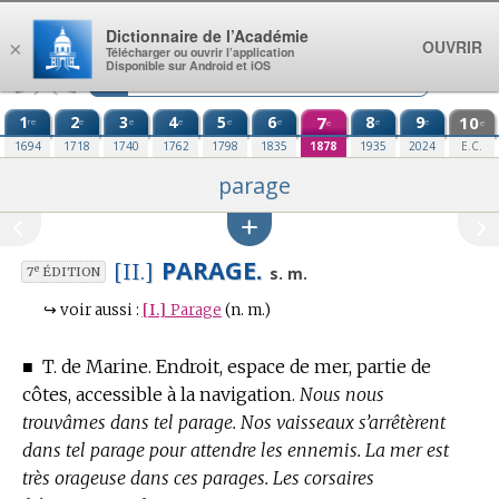
Aller au contenu
Dictionnaire de l’Académie
OUVRIR
×
Télécharger ou ouvrir l’application
Disponible sur Android et iOS
1
2
3
4
5
6
7
8
9
10
re
e
e
e
e
e
e
e
e
e
1694
1718
1740
1762
1798
1835
1878
1935
2024
E.C.
parage
PARAGE.
[II.]
e
s. m.
7
ÉDITION
↪
voir aussi :
[I.]
Parage
(n. m.)
■
T. de Marine.
Endroit, espace de mer, partie de
côtes, accessible à la navigation.
Nous nous
trouvâmes dans tel parage. Nos vaisseaux s’arrêtèrent
dans tel parage pour attendre les ennemis. La mer est
très orageuse dans ces parages. Les corsaires