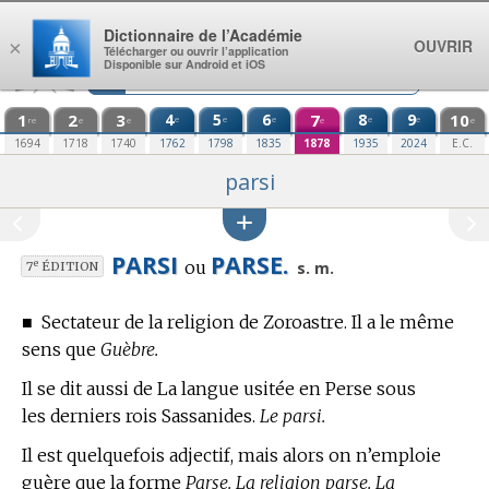
Aller au contenu
Dictionnaire de l’Académie
OUVRIR
×
Télécharger ou ouvrir l’application
Disponible sur Android et iOS
1
2
3
4
5
6
7
8
9
10
e
e
e
e
e
re
e
e
e
e
1694
1718
1740
1762
1798
1835
1878
1935
2024
E.C.
parsi
PARSI
PARSE.
ou
e
s. m.
7
ÉDITION
■
Sectateur de la religion de Zoroastre.
Il a le même
sens que
Guèbre.
Il se dit aussi de La langue usitée en Perse sous
les derniers rois Sassanides.
Le parsi.
Il est quelquefois adjectif, mais alors on n’emploie
guère que la forme
Parse. La religion parse. La