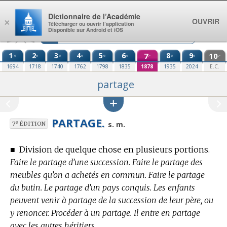
Aller au contenu
Dictionnaire de l’Académie
OUVRIR
×
Télécharger ou ouvrir l’application
Disponible sur Android et iOS
1
2
3
4
5
6
7
8
9
10
re
e
e
e
e
e
e
e
e
e
1694
1718
1740
1762
1798
1835
1878
1935
2024
E.C.
partage
PARTAGE.
e
s. m.
7
ÉDITION
■
Division de quelque chose en plusieurs portions.
Faire le partage d’une succession. Faire le partage des
meubles qu’on a achetés en commun. Faire le partage
du butin. Le partage d’un pays conquis. Les enfants
peuvent venir à partage de la succession de leur père, ou
y renoncer. Procéder à un partage. Il entre en partage
avec les autres héritiers.