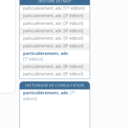
HISTOIRE DU MOT
partir [II], v. intr.
re
particulierement, adv.
[1
édition]
partisan, -ane, n. et adj.
e
particulierement, adv.
[2
édition]
partita, n. f.
e
particulièrement, adv.
[3
édition]
partiteur, n. m.
e
particulièrement, adv.
[4
édition]
e
particulièrement, adv.
[5
édition]
e
particulièrement, adv.
[6
édition]
particulièrement, adv.
e
[7
édition]
e
particulièrement, adv.
[8
édition]
e
particulièrement, adv.
[9
édition]
HISTORIQUE DE CONSULTATION
e
particulièrement, adv.
[7
édition]