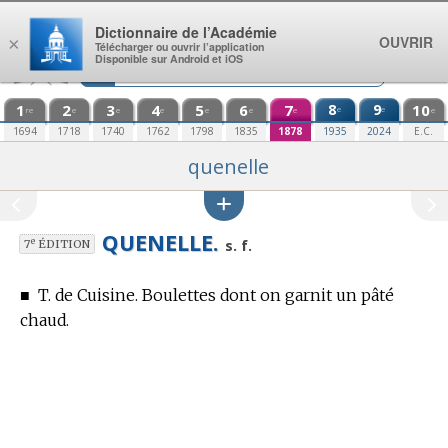
Aller au contenu
Dictionnaire de l’Académie
OUVRIR
×
Télécharger ou ouvrir l’application
Disponible sur Android et iOS
1
2
3
4
5
6
7
8
9
10
e
e
re
e
e
e
e
e
e
e
1694
1718
1740
1762
1798
1835
1878
1935
2024
E.C.
quenelle
QUENELLE.
e
s. f.
7
ÉDITION
■
T. de Cuisine.
Boulettes dont on garnit un pâté
chaud.