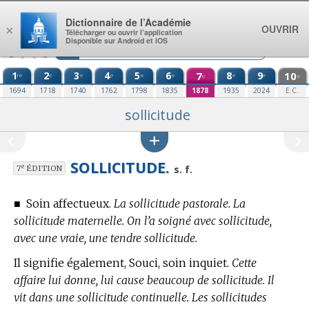
Aller au contenu
Dictionnaire de l’Académie
OUVRIR
×
Télécharger ou ouvrir l’application
Disponible sur Android et iOS
1
2
3
4
5
6
7
8
9
10
re
e
e
e
e
e
e
e
e
e
1694
1718
1740
1762
1798
1835
1878
1935
2024
E.C.
sollicitude
SOLLICITUDE.
e
s. f.
7
ÉDITION
■
Soin affectueux.
La sollicitude pastorale. La
sollicitude maternelle. On l’a soigné avec sollicitude,
avec une vraie, une tendre sollicitude.
Il signifie également, Souci, soin inquiet.
Cette
affaire lui donne, lui cause beaucoup de sollicitude. Il
vit dans une sollicitude continuelle. Les sollicitudes