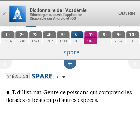
Aller au contenu
Dictionnaire de l’Académie
OUVRIR
×
Télécharger ou ouvrir l’application
Disponible sur Android et iOS
1
2
3
4
5
6
7
8
9
10
e
re
e
e
e
e
e
e
e
e
1694
1718
1740
1762
1798
1835
1878
1935
2024
E.C.
spare
SPARE.
e
s. m.
7
ÉDITION
■
T. d’Hist. nat.
Genre de poissons qui comprend les
dorades et beaucoup d’autres espèces.