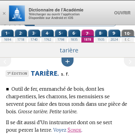
Aller au contenu
Dictionnaire de l’Académie
OUVRIR
×
Télécharger ou ouvrir l’application
Disponible sur Android et iOS
1
2
3
4
5
6
7
8
9
10
re
e
e
e
e
e
e
e
e
e
1694
1718
1740
1762
1798
1835
1878
1935
2024
E.C.
tarière
TARIÈRE.
e
s. f.
7
ÉDITION
■
Outil de fer, emmanché de bois, dont les
charpentiers, les charrons, les menuisiers se
servent pour faire des trous ronds dans une pièce de
bois.
Grosse tarière. Petite tarière.
Il se dit aussi d’Un instrument dont on se sert
pour percer la terre.
Sonde
.
Voyez