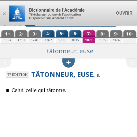
Aller au contenu
Dictionnaire de l’Académie
OUVRIR
×
Télécharger ou ouvrir l’application
Disponible sur Android et iOS
1
2
3
4
5
6
7
8
9
10
e
e
e
re
e
e
e
e
e
e
1694
1718
1740
1762
1798
1835
1878
1935
2024
E.C.
tâtonneur, euse
TÂTONNEUR, EUSE.
e
s.
7
ÉDITION
■
Celui, celle qui tâtonne.