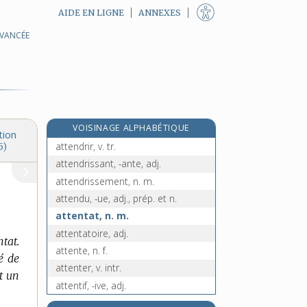
AIDE EN LIGNE
ANNEXES
AVANCÉE
attelage, n. m.
atteler, v. tr.
attelle, n. f.
attenant, -ante, adj.
e
attendant, ante, adj.
[3
édition]
VOISINAGE ALPHABÉTIQUE
attendre, v. tr.
tion
attendrir, v. tr.
5)
attendrissant, -ante, adj.
attendrissement, n. m.
attendu, -ue, adj., prép. et n.
attentat, n. m.
attentatoire, adj.
ntat.
attente, n. f.
é de
attenter, v. intr.
st un
attentif, -ive, adj.
attention, n. f.