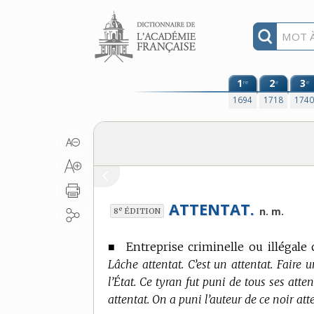
Aller au contenu
1
2
3
re
e
e
1694
1718
174
ATTENTAT.
e
n. m.
8
ÉDITION
■
Entreprise criminelle ou illégale
Lâche attentat. C’est un attentat. Faire 
l’État. Ce tyran fut puni de tous ses atte
attentat. On a puni l’auteur de ce noir atte