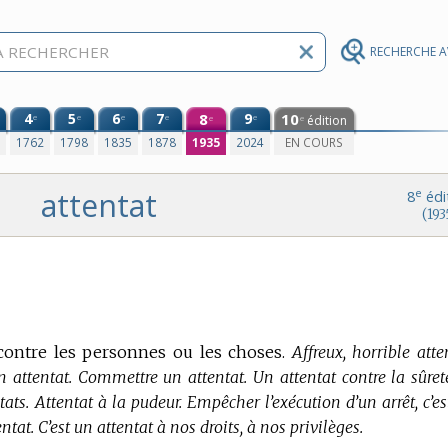
RECHERCHE 
4
5
6
7
8
9
10
e
e
e
e
e
édition
e
e
0
1762
1798
1835
1878
1935
2024
EN COURS
attentat
e
8
édi
(193
 contre les personnes ou les choses.
Affreux, horrible atte
un attentat. Commettre un attentat. Un attentat contre la sûret
ntats. Attentat à la pudeur. Empêcher l’exécution d’un arrêt, c’e
ntat. C’est un attentat à nos droits, à nos privilèges.