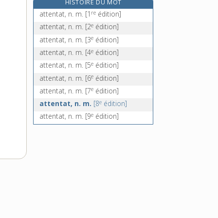
HISTOIRE DU MOT
attentionné, -ée, adj.
re
attentat, n. m.
[1
édition]
attentisme, n. m.
e
attentat, n. m.
[2
édition]
attentiste, adj.
e
attentat, n. m.
[3
édition]
attentivement, adv.
e
attentat, n. m.
[4
édition]
e
attentat, n. m.
[5
édition]
e
attentat, n. m.
[6
édition]
e
attentat, n. m.
[7
édition]
e
attentat, n. m.
[8
édition]
e
attentat, n. m.
[9
édition]