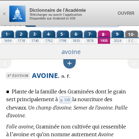
Aller au contenu
Dictionnaire de l’Académie
OUVRIR
×
Télécharger ou ouvrir l’application
Disponible sur Android et iOS
1
2
3
4
5
6
7
8
9
10
re
e
e
e
e
e
e
e
e
e
1694
1718
1740
1762
1798
1835
1878
1935
2024
E.C.
avoine
AVOINE.
e
n. f.
8
ÉDITION
■
Plante de la famille des Graminées dont le grain
sert principalement à
la nourriture des
p. 110
chevaux.
Un champ d’avoine. Semer de l’avoine. Paille
d’avoine.
Folle avoine,
Graminée non cultivée qui ressemble
à l’avoine et qu’on nomme autrement
Avoine