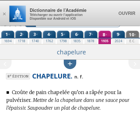
Aller au contenu
Dictionnaire de l’Académie
OUVRIR
×
Télécharger ou ouvrir l’application
Disponible sur Android et iOS
1
2
3
4
5
6
7
8
9
10
re
e
e
e
e
e
e
e
e
e
1694
1718
1740
1762
1798
1835
1878
1935
2024
E.C.
chapelure
CHAPELURE.
e
n. f.
8
ÉDITION
■
Croûte de pain chapelée qu’on a râpée pour la
pulvériser.
Mettre de la chapelure dans une sauce pour
l’épaissir. Saupoudrer un plat de chapelure.