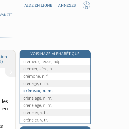
AIDE EN LIGNE
ANNEXES
AVANCÉE
crématorium, n. m.
crème, n. f.
crément, n. m.
crémer, v. intr. et tr.
crèmerie, n. f.
VOISINAGE ALPHABÉTIQUE
crémerie, n. f.
tion
crémeux, -euse, adj.
5)
crémier, -ière, n.
crémone, n. f.
crénage, n. m.
créneau, n. m.
crènelage, n. m.
 les
crénelage, n. m.
, en
crèneler, v. tr.
créneler, v. tr.
se
crènelure, n. f.