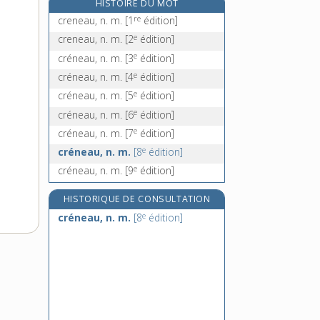
HISTOIRE DU MOT
crénelure, n. f.
re
creneau, n. m.
[1
édition]
créner, v. tr.
e
creneau, n. m.
[2
édition]
crénothérapie, n. f.
e
créneau, n. m.
[3
édition]
créole, n. et adj.
e
créneau, n. m.
[4
édition]
e
créneau, n. m.
[5
édition]
e
créneau, n. m.
[6
édition]
e
créneau, n. m.
[7
édition]
e
créneau, n. m.
[8
édition]
e
créneau, n. m.
[9
édition]
HISTORIQUE DE CONSULTATION
e
créneau, n. m.
[8
édition]