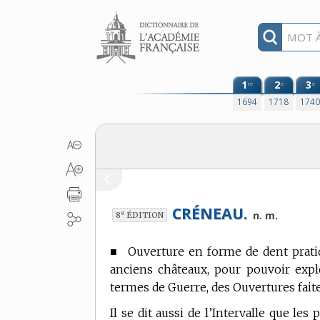
Aller au contenu
1
2
3
re
e
e
1694
1718
174
CRÉNEAU.
e
n. m.
8
ÉDITION
■
Ouverture en forme de dent pratiq
anciens châteaux, pour pouvoir expl
termes de Guerre,
des Ouvertures faite
Il se dit aussi de l’Intervalle que les