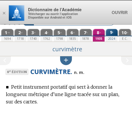
Aller au contenu
Dictionnaire de l’Académie
OUVRIR
×
Télécharger ou ouvrir l’application
Disponible sur Android et iOS
1
2
3
4
5
6
7
8
9
10
e
re
e
e
e
e
e
e
e
e
1694
1718
1740
1762
1798
1835
1878
1935
2024
E.C.
curvimètre
CURVIMÈTRE.
e
n. m.
8
ÉDITION
■
Petit instrument portatif qui sert à donner la
longueur métrique d’une ligne tracée sur un plan,
sur des cartes.