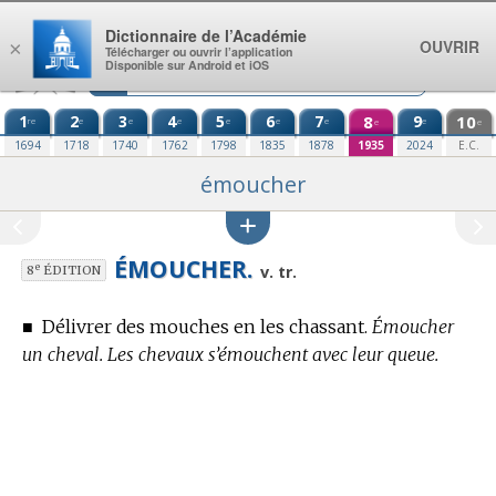
Aller au contenu
Dictionnaire de l’Académie
OUVRIR
×
Télécharger ou ouvrir l’application
Disponible sur Android et iOS
1
2
3
4
5
6
7
8
9
10
re
e
e
e
e
e
e
e
e
e
1694
1718
1740
1762
1798
1835
1878
1935
2024
E.C.
émoucher
ÉMOUCHER.
e
v. tr.
8
ÉDITION
■
Délivrer des mouches en les chassant.
Émoucher
un cheval. Les chevaux s’émouchent avec leur queue.