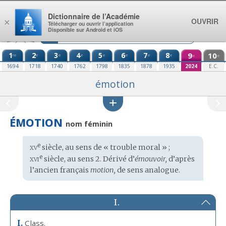
Aller au contenu
Dictionnaire de l’Académie
OUVRIR
×
Télécharger ou ouvrir l’application
Disponible sur Android et iOS
1
2
3
4
5
6
7
8
9
10
re
e
e
e
e
e
e
e
e
e
1694
1718
1740
1762
1798
1835
1878
1935
2024
E.C.
émotion
ÉMOTION
nom féminin
xv
e
Étymologie
siècle, au sens de « trouble moral » ;
:
xvi
e
siècle, au sens 2. Dérivé d’
émouvoir,
d’après
l’
ancien français
motion,
de sens analogue.
I.
Class.
I.