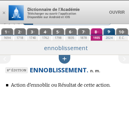
Aller au contenu
Dictionnaire de l’Académie
OUVRIR
×
Télécharger ou ouvrir l’application
Disponible sur Android et iOS
1
2
3
4
5
6
7
8
9
10
e
re
e
e
e
e
e
e
e
e
1694
1718
1740
1762
1798
1835
1878
1935
2024
E.C.
ennoblissement
ENNOBLISSEMENT.
e
n. m.
8
ÉDITION
■
Action d’ennoblir ou Résultat de cette action.