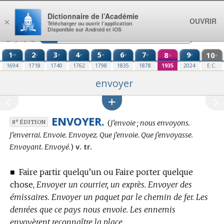
Aller au contenu
Dictionnaire de l’Académie
OUVRIR
×
Télécharger ou ouvrir l’application
Disponible sur Android et iOS
1
2
3
4
5
6
7
8
9
10
re
e
e
e
e
e
e
e
e
e
1694
1718
1740
1762
1798
1835
1878
1935
2024
E.C.
envoyer
ENVOYER.
Conjugaison
e
(
J’envoie ; nous envoyons.
8
ÉDITION
:
J’enverrai. Envoie. Envoyez. Que j’envoie. Que j’envoyasse.
v. tr.
Envoyant. Envoyé.
)
■
Faire partir quelqu’un ou Faire porter quelque
chose,
Envoyer un courrier, un exprès.
Envoyer des
émissaires. Envoyer un paquet par le chemin de fer. Les
denrées que ce pays nous envoie. Les ennemis
envoyèrent reconnaître la place.