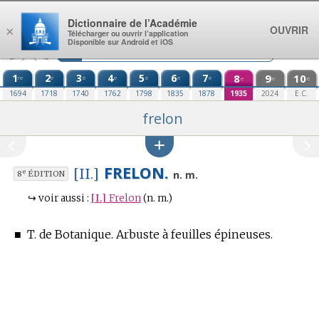
Aller au contenu
Dictionnaire de l’Académie
OUVRIR
×
Télécharger ou ouvrir l’application
Disponible sur Android et iOS
1
2
3
4
5
6
7
8
9
10
re
e
e
e
e
e
e
e
e
e
1694
1718
1740
1762
1798
1835
1878
1935
2024
E.C.
frelon
FRELON.
[II.]
e
n. m.
8
ÉDITION
↪
voir aussi :
[I.]
Frelon
(n. m.)
■
T. de Botanique.
Arbuste à feuilles épineuses.