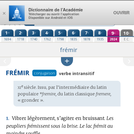
Aller au contenu
Dictionnaire de l’Académie
OUVRIR
×
Télécharger ou ouvrir l’application
Disponible sur Android et iOS
1
2
3
4
5
6
7
8
9
10
re
e
e
e
e
e
e
e
e
e
1694
1718
1740
1762
1798
1835
1878
1935
2024
E.C.
frémir
FRÉMIR
conjugaison
verbe intransitif
xi
e
Étymologie
siècle. Issu, par l’intermédiaire du
latin
:
populaire
*fremire,
du
latin classique
fremere,
« gronder ».
Vibrer légèrement, s’agiter en bruissant.
Les
1.
peupliers frémissent sous la brise.
Le lac frémit au
moindre souffle.