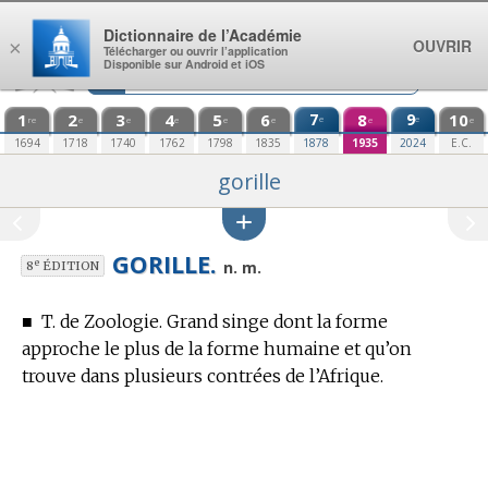
Aller au contenu
Dictionnaire de l’Académie
OUVRIR
×
Télécharger ou ouvrir l’application
Disponible sur Android et iOS
1
2
3
4
5
6
7
8
9
10
e
e
re
e
e
e
e
e
e
e
1694
1718
1740
1762
1798
1835
1878
1935
2024
E.C.
gorille
GORILLE.
e
n. m.
8
ÉDITION
■
T. de Zoologie.
Grand singe dont la forme
approche le plus de la forme humaine et qu’on
trouve dans plusieurs contrées de l’Afrique.