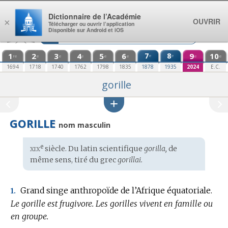
Aller au contenu
Dictionnaire de l’Académie
OUVRIR
×
Télécharger ou ouvrir l’application
Disponible sur Android et iOS
1
2
3
4
5
6
7
8
9
10
e
e
re
e
e
e
e
e
e
e
1694
1718
1740
1762
1798
1835
1878
1935
2024
E.C.
gorille
GORILLE
nom masculin
xix
e
Étymologie
siècle. Du
latin scientifique
gorilla,
de
:
même sens, tiré du
grec
gorillai.
Grand singe anthropoïde de l’Afrique équatoriale.
1.
Le gorille est frugivore.
Les gorilles vivent en famille ou
en groupe.