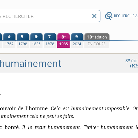
RECHERCHE 
4
5
6
7
8
9
10
e
e
e
e
e
édition
e
e
0
1762
1798
1835
1878
1935
2024
EN COURS
humainement
e
8
édi
(193
.
e pouvoir de l’homme.
Cela est humainement impossible. O
mainement cela ne peut se faire.
ec bonté.
Il le reçut humainement. Traiter humainement l