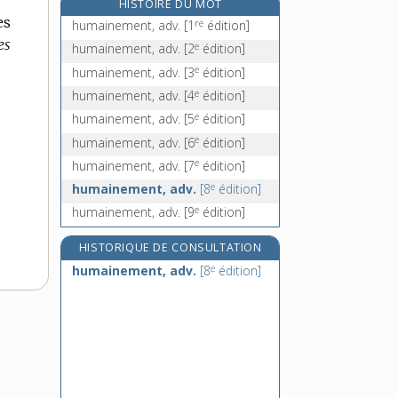
HISTOIRE DU MOT
humanitarisme, n. m.
es
re
humainement, adv.
[1
édition]
humanitariste, adj. et n.
es
e
humainement, adv.
[2
édition]
humanité, n. f.
e
humainement, adv.
[3
édition]
humble, adj.
e
humainement, adv.
[4
édition]
e
humainement, adv.
[5
édition]
e
humainement, adv.
[6
édition]
e
humainement, adv.
[7
édition]
e
humainement, adv.
[8
édition]
e
humainement, adv.
[9
édition]
HISTORIQUE DE CONSULTATION
e
humainement, adv.
[8
édition]