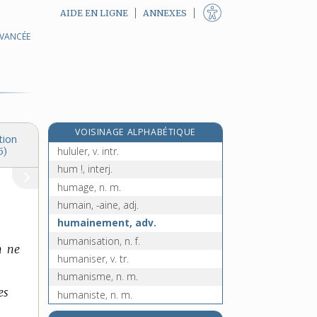
AIDE EN LIGNE
ANNEXES
AVANCÉE
huître, n. f.
huit-reflets, n. m. inv.
huîtrier, -ière, adj. et n.
e
hulot, n. m.
[7
édition]
hulotte, n. f.
VOISINAGE ALPHABÉTIQUE
hululement, n. m.
tion
hululer, v. intr.
5)
hum !, interj.
humage, n. m.
humain, -aine, adj.
humainement, adv.
humanisation, n. f.
n ne
humaniser, v. tr.
humanisme, n. m.
es
humaniste, n. m.
humanitaire, adj.