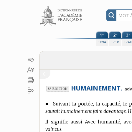
Aller au contenu
1
2
3
re
e
e
1694
1718
174
HUMAINEMENT.
e
adv
8
ÉDITION
■
Suivant la portée, la capacité, l
saurait humainement faire davantage. Hu
Il signifie aussi Avec humanité, av
vaincus.